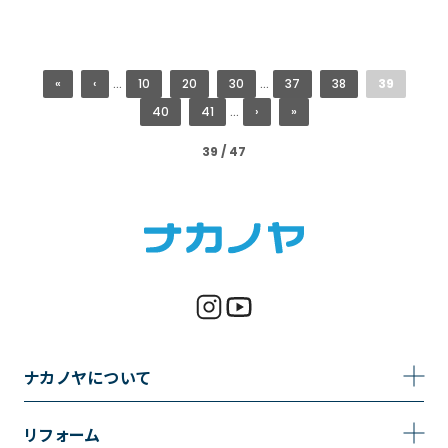
«
‹
...
10
20
30
...
37
38
39
40
41
...
›
»
39 / 47
ナカノヤについて
事業内容
リフォーム