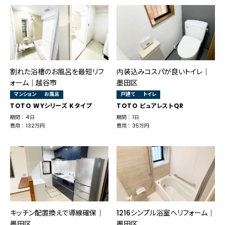
割れた浴槽のお風呂を最短リフ
内装込みコスパが良いトイレ｜
ォーム│越谷市
墨田区
マンション
お風呂
戸建て
トイレ
TOTO WYシリーズ Kタイプ
TOTO ピュアレストQR
期間 ： 4日
期間 ： 1日
費用 ： 132万円
費用 ： 35万円
キッチン配置換えで導線確保｜
1216シンプル浴室へリフォーム｜
墨田区
墨田区