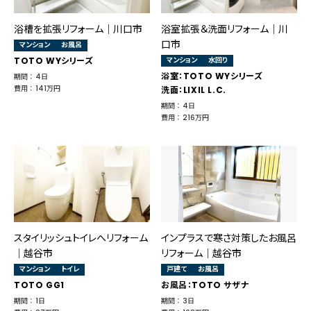
浴槽を拡張リフォーム｜川口市
浴室拡張＆洗面リフォーム｜川
口市
マンション
お風呂
TOTO WYシリーズ
マンション
水回り
浴室：TOTO WYシリーズ
期間 ： 4日
費用 ： 141万円
洗面：LIXIL L.C.
期間 ： 4日
費用 ： 216万円
スタイリッシュトイレへリフォーム
インプラスで寒さ対策したお風呂
│越谷市
リフォーム｜越谷市
マンション
トイレ
戸建て
お風呂
TOTO GG1
お風呂：TOTO サザナ
期間 ： 1日
期間 ： 3日