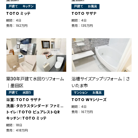
戸建て
キッチン
戸建て
お風呂
TOTO ミッテ
TOTO サザナ
期間 ： 4日
期間 ： 4日
費用 ： 192万円
費用 ： 135万円
築30年戸建て水回りリフォーム
浴槽サイズアップリフォーム｜さ
｜墨田区
いたま市
戸建て
水回り
マンション
お風呂
浴室：TOTO サザナ
TOTO WYシリーズ
洗面：タカラスタンダード ファミーユ
期間 ： 4日
トイレ：TOTO ピュアレストQR
費用 ： 167万円
キッチン：TOTO ミッテ
期間 ： 18日
費用 ： 418万円