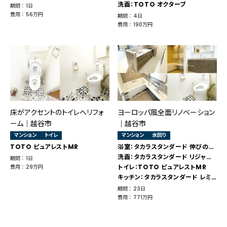
洗面：TOTO オクターブ
期間 ： 1日
費用 ： 56万円
期間 ： 4日
費用 ： 190万円
床がアクセントのトイレへリフォ
ヨーロッパ風全面リノベーション
ーム│越谷市
｜越谷市
マンション
トイレ
マンション
水回り
TOTO ピュアレストMR
浴室：タカラスタンダード 伸びの美浴室
洗面：タカラスタンダード リジャスト
期間 ： 1日
トイレ：TOTO ピュアレストMR
費用 ： 29万円
キッチン：タカラスタンダード レミュー
期間 ： 23日
費用 ： 771万円