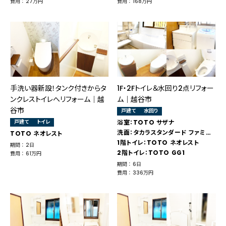
費用 ： 27万円
費用 ： 168万円
手洗い器新設！タンク付きからタ
1F・2Fトイレ＆水回り2点リフォー
ンクレストイレへリフォーム│越
ム｜越谷市
谷市
戸建て
水回り
戸建て
トイレ
浴室：TOTO サザナ
洗面：タカラスタンダード ファミーユ
TOTO ネオレスト
1階トイレ：TOTO ネオレスト
期間 ： 2日
2階トイレ：TOTO GG1
費用 ： 61万円
期間 ： 6日
費用 ： 336万円