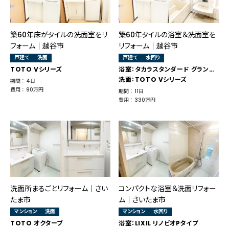
築60年床がタイルの洗面室をリ
築60年タイルの浴室＆洗面室を
フォーム｜越谷市
リフォーム｜越谷市
戸建て
洗面
戸建て
水回り
TOTO Vシリーズ
浴室：タカラスタンダード グランスパ
洗面：TOTO Vシリーズ
期間 ： 4日
費用 ： 90万円
期間 ： 11日
費用 ： 330万円
洗面所まるごとリフォーム｜さい
コンパクトな浴室＆洗面リフォー
たま市
ム｜さいたま市
マンション
洗面
マンション
水回り
TOTO オクターブ
浴室：LIXIL リノビオPタイプ