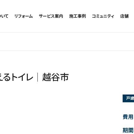
ついて
リフォーム
サービス案内
施工事例
コミュニティ
店舗
トイレのリフォーム
サービスの流れ
施工事例一覧
コミュニティ
越谷
お風呂のリフォーム
相談室・よくある質問
トイレの施工事例
アルブル通信
墨田
キッチンのリフォーム
お風呂の施工事例
お知らせ
浦和
洗面台のリフォーム
キッチンの施工事例
ブログ
日本
リノベーション
洗面の施工事例
お客様の声
内装のリフォーム
協力会社様専用
えるトイレ│越谷市
水回りのリフォーム
外壁のリフォーム
戸
窓のリフォーム
玄関のリフォーム
費用
期間