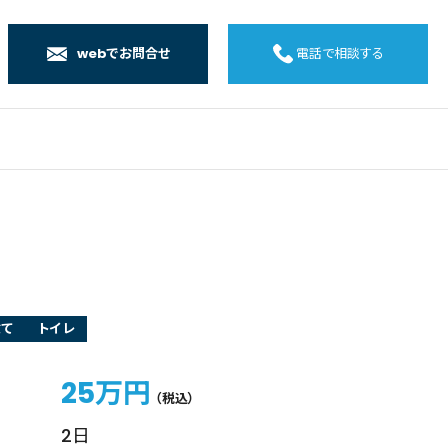
webでお問合せ
電話で相談する
店
店
店
橋店
建て
トイレ
25万円
（税込）
2日