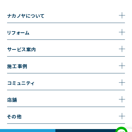
ナカノヤについて
事業内容
リフォーム
企業情報
トイレのリフォーム
サービス案内
採用情報
お風呂のリフォーム
サービスの流れ
施工事例
コーポレートサイト
キッチンのリフォーム
相談室・よくある質問
施工事例一覧
コミュニティ
洗面台のリフォーム
トイレの施工事例
コミュニティ
店舗
リノベーション
お風呂の施工事例
アルブル通信
越谷店
内装のリフォーム
その他
キッチンの施工事例
お知らせ
墨田店
水回りのリフォーム
お問い合わせ