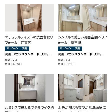
ナチュラルテイストの洗面台にリ
シンプルで美しい洗面空間へリフ
フォーム｜江東区
ォーム｜埼玉県
マンション
洗面
マンション
洗面
洗面：タカラスタンダード リジャスト
洗面：タカラスタンダード リジャスト
期間 ： 2日
期間 ： 5日
費用 ： 45万円
費用 ： 53万円
ルミシスで魅せるホテルライク洗
水色が映える爽やかな洗面室に