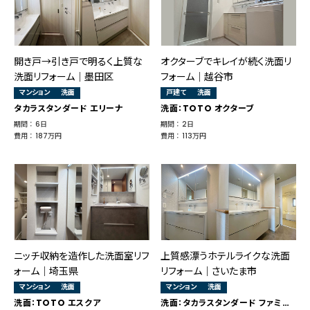
開き戸→引き戸で明るく上質な
オクターブでキレイが続く洗面リ
洗面リフォーム│墨田区
フォーム｜越谷市
マンション
洗面
戸建て
洗面
タカラスタンダード エリーナ
洗面：TOTO オクターブ
期間 ： 6日
期間 ： 2日
費用 ： 187万円
費用 ： 113万円
ニッチ収納を造作した洗面室リフ
上質感漂うホテルライクな洗面
ォーム｜埼玉県
リフォーム｜さいたま市
マンション
洗面
マンション
洗面
洗面：TOTO エスクア
洗面：タカラスタンダード ファミーユ