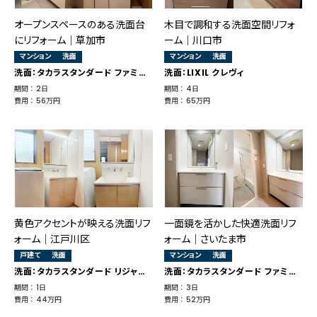
オープンスペースのある洗面台
木目で調和する洗面空間リフォ
にリフォーム｜草加市
ーム｜川口市
マンション
洗面
マンション
洗面
洗面：タカラスタンダード ファミーユ
洗面：LIXIL クレヴィ
期間 ： 2日
期間 ： 4日
費用 ： 56万円
費用 ： 65万円
黄色アクセントが映える洗面リフ
一面鏡を活かした快適洗面リフ
ォーム｜江戸川区
ォーム｜さいたま市
戸建て
洗面
マンション
洗面
洗面：タカラスタンダード リジャスト
洗面：タカラスタンダード ファミーユ
期間 ： 1日
期間 ： 3日
費用 ： 44万円
費用 ： 52万円