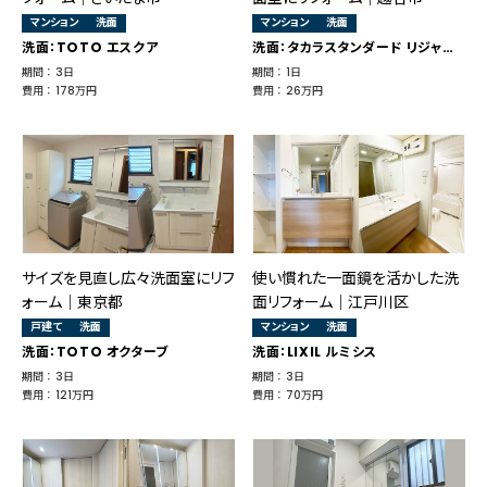
マンション
洗面
マンション
洗面
洗面：TOTO エスクア
洗面：タカラスタンダード リジャスト
期間 ： 3日
期間 ： 1日
費用 ： 178万円
費用 ： 26万円
サイズを見直し広々洗面室にリフ
使い慣れた一面鏡を活かした洗
ォーム｜東京都
面リフォーム｜江戸川区
戸建て
洗面
マンション
洗面
洗面：TOTO オクターブ
洗面：LIXIL ルミシス
期間 ： 3日
期間 ： 3日
費用 ： 121万円
費用 ： 70万円