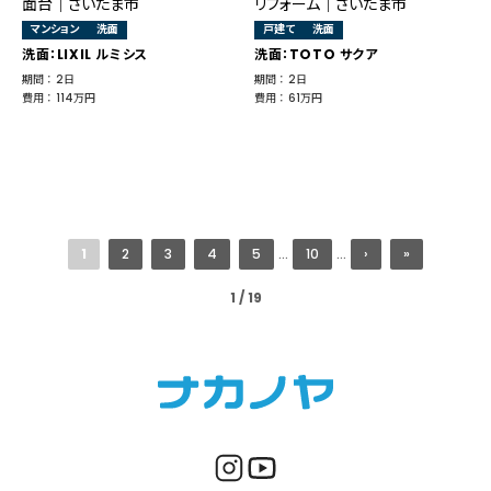
面台｜さいたま市
リフォーム｜さいたま市
マンション
洗面
戸建て
洗面
洗面：LIXIL ルミシス
洗面：TOTO サクア
期間 ： 2日
期間 ： 2日
費用 ： 114万円
費用 ： 61万円
1
2
3
4
5
...
10
...
›
»
1 / 19