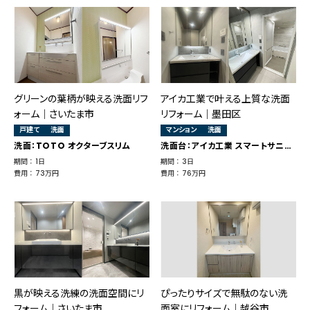
グリーンの葉柄が映える洗面リフ
アイカ工業で叶える上質な洗面
ォーム｜さいたま市
リフォーム｜墨田区
戸建て
洗面
マンション
洗面
洗面：TOTO オクターブスリム
洗面台：アイカ工業 スマートサニタリー
期間 ： 1日
期間 ： 3日
費用 ： 73万円
費用 ： 76万円
黒が映える洗練の洗面空間にリ
ぴったりサイズで無駄のない洗
フォーム｜さいたま市
面室にリフォーム｜越谷市