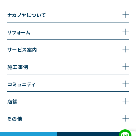
ナカノヤについて
事業内容
リフォーム
企業情報
トイレのリフォーム
サービス案内
採用情報
お風呂のリフォーム
サービスの流れ
施工事例
コーポレートサイト
キッチンのリフォーム
相談室・よくある質問
施工事例一覧
コミュニティ
洗面台のリフォーム
トイレの施工事例
コミュニティ
店舗
リノベーション
お風呂の施工事例
アルブル通信
越谷店
内装のリフォーム
その他
キッチンの施工事例
お知らせ
墨田店
水回りのリフォーム
お問い合わせ