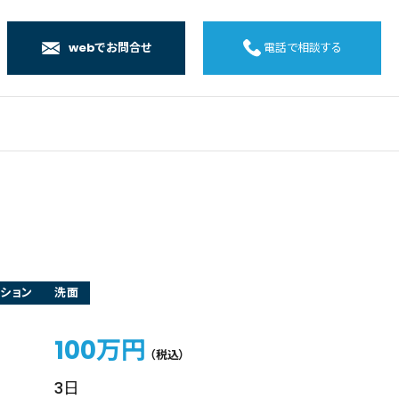
webでお問合せ
電話で相談する
店
店
店
橋店
ション
洗面
100万円
（税込）
3日