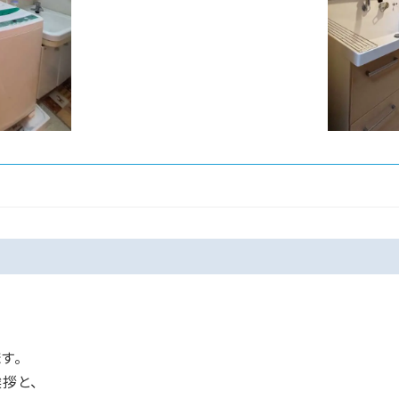
す。
拶と、