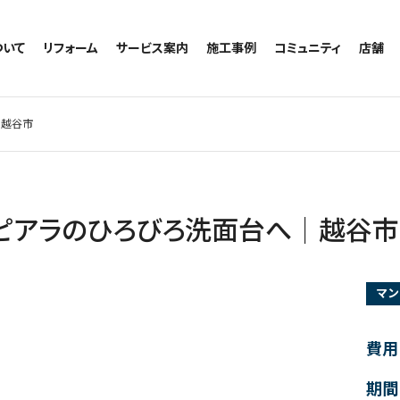
ついて
リフォーム
サービス案内
施工事例
コミュニティ
店舗
トイレのリフォーム
サービスの流れ
施工事例一覧
コミュニティ
越谷
お風呂のリフォーム
相談室・よくある質問
トイレの施工事例
アルブル通信
墨田
｜越谷市
キッチンのリフォーム
お風呂の施工事例
お知らせ
浦和
洗面台のリフォーム
キッチンの施工事例
ブログ
日本
リノベーション
洗面の施工事例
お客様の声
内装のリフォーム
協力会社様専用
ピアラのひろびろ洗面台へ｜越谷市
水回りのリフォーム
外壁のリフォーム
マン
窓のリフォーム
玄関のリフォーム
費用
期間