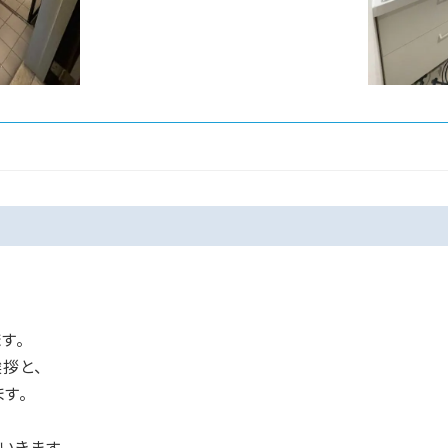
す。
拶と、
す。