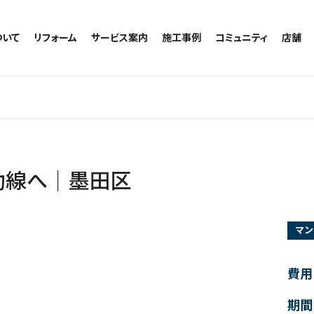
ついて
リフォーム
サービス案内
施工事例
コミュニティ
店舗
トイレのリフォーム
サービスの流れ
施工事例一覧
コミュニティ
越谷
お風呂のリフォーム
相談室・よくある質問
トイレの施工事例
アルブル通信
墨田
キッチンのリフォーム
お風呂の施工事例
お知らせ
浦和
洗面台のリフォーム
キッチンの施工事例
ブログ
日本
リノベーション
洗面の施工事例
お客様の声
内装のリフォーム
協力会社様専用
動線へ｜墨田区
水回りのリフォーム
外壁のリフォーム
マン
窓のリフォーム
玄関のリフォーム
費用
期間