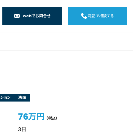
webでお問合せ
電話で相談する
店
店
店
橋店
ション
洗面
76万円
（税込）
3日