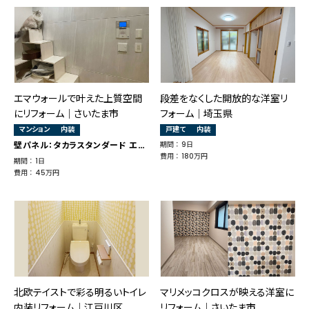
エマウォールで叶えた上質空間
段差をなくした開放的な洋室リ
にリフォーム｜さいたま市
フォーム｜埼玉県
マンション
内装
戸建て
内装
壁パネル：タカラスタンダード エマウォール
期間 ： 9日
費用 ： 180万円
期間 ： 1日
費用 ： 45万円
北欧テイストで彩る明るいトイレ
マリメッコクロスが映える洋室に
内装リフォーム｜江戸川区
リフォーム｜さいたま市