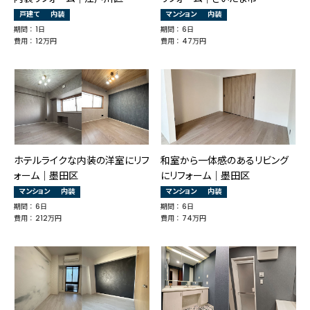
戸建て
内装
マンション
内装
期間 ： 1日
期間 ： 6日
費用 ： 12万円
費用 ： 47万円
ホテルライクな内装の洋室にリフ
和室から一体感のあるリビング
ォーム｜墨田区
にリフォーム｜墨田区
マンション
内装
マンション
内装
期間 ： 6日
期間 ： 6日
費用 ： 212万円
費用 ： 74万円