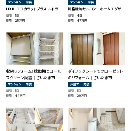
マンション
内装
マンション
内装
LIXIL エコカラットプラス ルドラNX ホワイト
川島織物セルコン ホームエグザ
期間 ： 1日
期間 ： 4日
費用 ： 25万円
費用 ： 47万円
収納リフォーム！稼働棚とロール
ダイノックシートでクローゼット
スクリーン設置│さいたま市
のリフォーム｜さいたま市
マンション
内装
戸建て
内装
期間 ： 1日
期間 ： 1日
費用 ： 44万円
費用 ： 20万円