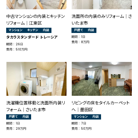
中古マンションの内装とキッチン
洗面所の内装のみリフォーム｜さ
リフォーム｜江東区
いたま市
マンション
キッチン
内装
戸建て
内装
タカラスタンダード トレーシア
期間 ： 1日
費用 ： 8万円
期間 ： 26日
費用 ： 510万円
洗濯機位置移動と洗面所内装リ
リビングの床をタイルカーペット
フォーム｜さいたま市
へ│墨田区
戸建て
内装
マンション
内装
期間 ： 1日
期間 ： 7日
費用 ： 29万円
費用 ： 50万円