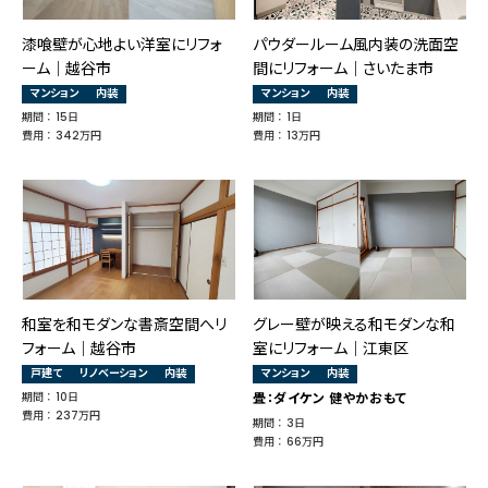
漆喰壁が心地よい洋室にリフォ
パウダールーム風内装の洗面空
ーム｜越谷市
間にリフォーム｜さいたま市
マンション
内装
マンション
内装
期間 ： 15日
期間 ： 1日
費用 ： 342万円
費用 ： 13万円
和室を和モダンな書斎空間へリ
グレー壁が映える和モダンな和
フォーム｜越谷市
室にリフォーム｜江東区
戸建て
リノベーション
内装
マンション
内装
期間 ： 10日
畳：ダイケン 健やかおもて
費用 ： 237万円
期間 ： 3日
費用 ： 66万円