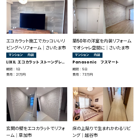
エコカラット施工でカッコいいリ
築50年の洋室を内装リフォーム
ビングへリフォーム｜さいたま市
でオシャレ空間に│さいたま市
マンション
内装
マンション
内装
LIXIL エコカラット ストーングレース
Panasonic フスマート
期間 ： 1日
期間 ： 5日
費用 ： 21万円
費用 ： 73万円
玄関の壁をエコカラットでリフォ
床の上貼りで生まれかわるリビ
ーム│草加市
ング│越谷市