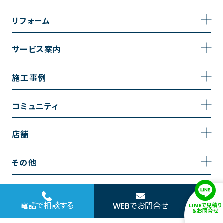
事業内容
リフォーム
企業情報
トイレのリフォーム
サービス案内
採用情報
お風呂のリフォーム
サービスの流れ
施工事例
コーポレートサイト
キッチンのリフォーム
相談室・よくある質問
施工事例一覧
コミュニティ
洗面台のリフォーム
トイレの施工事例
コミュニティ
店舗
リノベーション
お風呂の施工事例
アルブル通信
越谷店
内装のリフォーム
その他
キッチンの施工事例
お知らせ
墨田店
水回りのリフォーム
お問い合わせ
洗面の施工事例
ブログ
浦和店
電話で相談する
WEBでお問合せ
LINEで見積り
外壁のリフォーム
サイトポリシー
＆お問合せ
お客様の声