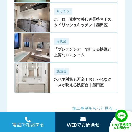
キッチン
ホーロー素材で美しさ長持ち！ス
タイリッシュキッチン｜墨田区
お風呂
「プレデンシア」で叶える快適と
上質なバスタイム
洗面台
水ハネ対策も万全！おしゃれなク
ロスが映える洗面台｜墨田区
施工事例をもっと見る →
FAQ
よくある質問
電話で相談する
WEBでお問合せ
LINEで見積り
＆お問合せ