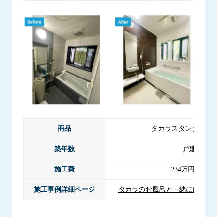
商品
タカラスタンダード 
築年数
戸建築25年
施工費
234万円（税込
施工事例詳細ページ
タカラのお風呂と一緒に内窓リ