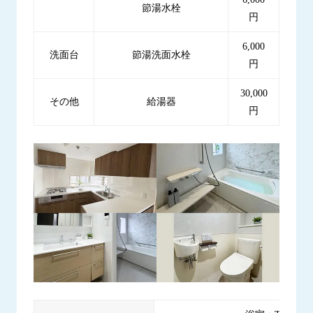
節湯水栓
円
6,000
洗面台
節湯洗面水栓
円
30,000
その他
給湯器
円