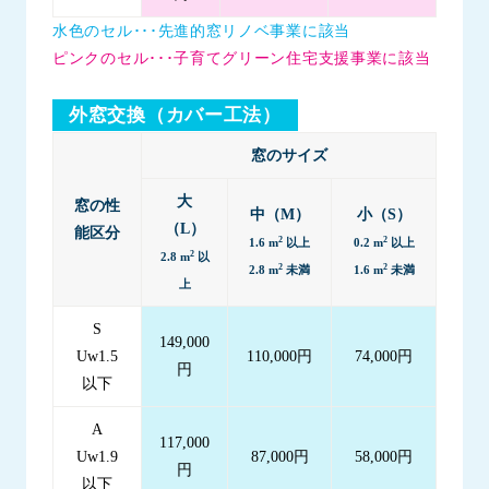
水色のセル･･･先進的窓リノベ事業に該当
ピンクのセル･･･子育てグリーン住宅支援事業に該当
外窓交換（カバー工法）
窓のサイズ
大
窓の性
中（M）
小（S）
（L）
能区分
2
2
1.6 m
以上
0.2 m
以上
2
2.8 m
以
2
2
2.8 m
未満
1.6 m
未満
上
S
149,000
Uw1.5
110,000円
74,000円
円
以下
A
117,000
Uw1.9
87,000円
58,000円
円
以下