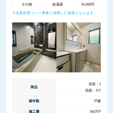
その他
給湯器
30,000円
※先進的窓リノベ事業と併用した金額となります。
浴室：TOTO 
商品
洗面：TOTO オ
築年数
戸建て築25
施工費
360万円（税