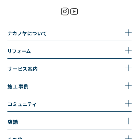
ナカノヤについて
事業内容
リフォーム
企業情報
トイレのリフォーム
サービス案内
採用情報
お風呂のリフォーム
サービスの流れ
施工事例
コーポレートサイト
キッチンのリフォーム
相談室・よくある質問
施工事例一覧
コミュニティ
洗面台のリフォーム
トイレの施工事例
コミュニティ
店舗
リノベーション
お風呂の施工事例
アルブル通信
越谷店
内装のリフォーム