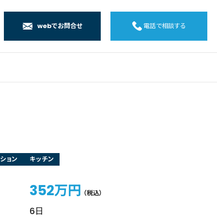
webでお問合せ
電話で相談する
店
店
店
橋店
ション
キッチン
352万円
（税込）
6日