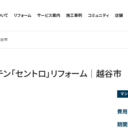
ついて
リフォーム
サービス案内
施工事例
コミュニティ
店舗
トイレのリフォーム
サービスの流れ
施工事例一覧
コミュニティ
越谷
お風呂のリフォーム
相談室・よくある質問
トイレの施工事例
アルブル通信
墨田
越谷市
キッチンのリフォーム
お風呂の施工事例
お知らせ
浦和
洗面台のリフォーム
キッチンの施工事例
ブログ
日本
リノベーション
洗面の施工事例
お客様の声
内装のリフォーム
協力会社様専用
ン「セントロ」リフォーム│越谷市
水回りのリフォーム
外壁のリフォーム
マン
窓のリフォーム
玄関のリフォーム
費用
期間