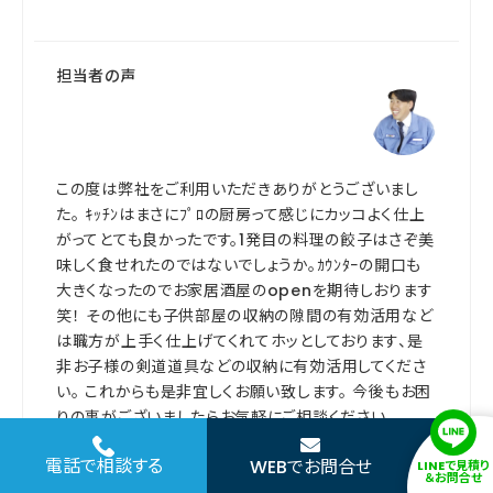
担当者の声
この度は弊社をご利用いただきありがとうございまし
た。 ｷｯﾁﾝはまさにﾌﾟﾛの厨房って感じにカッコよく仕上
がってとても良かったです。1発目の料理の餃子はさぞ美
味しく食せれたのではないでしょうか。ｶｳﾝﾀｰの開口も
大きくなったのでお家居酒屋のopenを期待しおります
笑！ その他にも子供部屋の収納の隙間の有効活用など
は職方が上手く仕上げてくれてホッとしております、是
非お子様の剣道道具などの収納に有効活用してくださ
い。 これからも是非宜しくお願い致します。 今後もお困
りの事がございましたらお気軽にご相談ください。
施工担当店舗を見る
電話で相談する
WEBでお問合せ
LINEで見積り
＆お問合せ