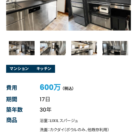
マンション
キッチン
600万
費用
（税込）
期間
17日
築年数
30年
商品
浴室：LIXIL スパージュ
洗面：カクダイ（ボウルのみ、他既存利用）