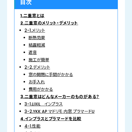
目次
1.二重窓とは
2.二重窓のメリット・デメリット
2-1.メリット
断熱効果
結露軽減
遮音
施工が簡単
2-2.デメリット
窓の開閉に手間がかかる
お手入れ
費用がかかる
3.二重窓はどんなメーカーのものがある？
3-1.LIXIL インプラス
3-2.YKK AP マドリモ 内窓 プラマードU
4.インプラスとプラマードを比較
4-1.性能