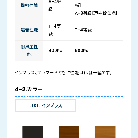
A-4等
機密性能
様】
級
A-3等級【戸先錠仕様】
T-4等
遮音性能
T-4等級
級
耐風圧性
400Pa
600Pa
能
インプラス、プラマードともに性能はほぼ一緒です。
4-2.カラー
LIXIL インプラス