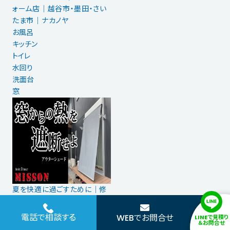
ォーム店｜越谷市・墨田・さい
たま市｜ナカノヤ
お風呂
キッチン
トイレ
水回り
洗面台
窓
夏を快適に過ごすために│修
理ができる地元のリフォーム店
「ナカノヤ」
電話で相談する
WEBでお問合せ
LINEで見積り
＆お問合せ
窓