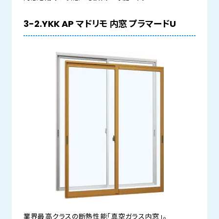
3-2.YKK AP マドリモ 内窓 プラマードU
業界最高クラスの断熱性能「真空ガラス内窓」。