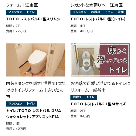
フォーム｜江東区
レガントな水廻りへ｜江東区
マンション
トイレ
マンション
お風呂
トイレ
洗面
TOTO レストパルF I型スリムシリーズ
TOTO：レストパルF I型（トイレ）・タカラスタンダード：伸びの美浴室（浴室）・エリーナ（洗面）・ティモニ（トイレ手洗器）
期間 ： 2日
期間 ： 4日
費用 ： 72万円
費用 ： 400万円
内装×タンクを隠す！世界で1つだ
お洒落で可愛い浮いてるトイレに
けのトイレリフォーム｜さいたま
リフォーム｜越谷市
市
戸建て
トイレ
マンション
トイレ
TOTO レストパルF L型Mサイズ
トイレ：TOTO レストパル スリム
期間 ： 2日
費用 ： 83万円
ウォシュレット：アプリコットF1A
期間 ： 1日
費用 ： 42万円