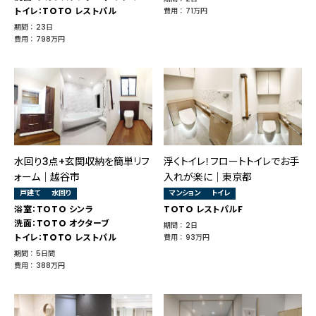
トイレ：TOTO レストパル
費用 ： 71万円
期間 ： 23日
費用 ： 798万円
水回り3点+玄関収納を簡単リフ
浮くトイレ！フロートトイレでお手
ォーム｜越谷市
入れが楽に｜東京都
戸建て
水回り
マンション
トイレ
浴室：TOTO シンラ
TOTO レストパルF
洗面：TOTO オクターブ
期間 ： 2日
トイレ：TOTO レストパル
費用 ： 93万円
期間 ： 5日間
費用 ： 388万円