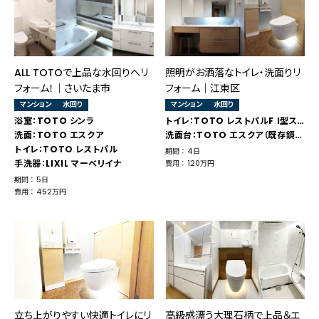
ALL TOTOで上品な水回りへリ
照明がお洒落なトイレ・洗面りリ
フォーム！｜さいたま市
フォーム｜江東区
マンション
水回り
マンション
水回り
浴室：TOTO シンラ
トイレ：TOTO レストパルF I型スリムシリーズ
洗面：TOTO エスクア
洗面台：TOTO エスクア（既存鏡再利用）
トイレ：TOTO レストパル
期間 ： 4日
手洗器：LIXIL マーベリイナ
費用 ： 120万円
期間 ： 5日
費用 ： 452万円
立ち上がりやすい快適トイレにリ
高級感漂う大理石柄で上品＆エ