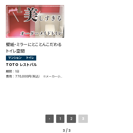
壁紙・ミラーにとことんこだわる
トイレ空間
マンション
トイレ
TOTO レストパル
期間 ： 1日
費用 ： 770,000円（税込） ※メーカー小売価格 430,595円
‹
1
2
3
3 / 3