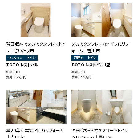
背面収納でまるでタンクレストイ
まるでタンクレスなトイレにリフ
レ│さいたま市
ォーム｜吉川市
マンション
トイレ
戸建て
トイレ
TOTO レストパル
TOTO レストパル I型
期間 ： 1日
期間 ： 1日
費用 ： 56万円
費用 ： 52万円
築20年戸建て水回りリフォーム
キャビネット付きフロートトイレ
｜吉川市
へリフォーム｜墨田区