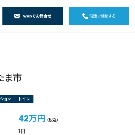
webでお問合せ
電話で相談する
店
店
店
橋店
たま市
ション
トイレ
42万円
（税込）
1日