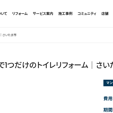
ついて
リフォーム
サービス案内
施工事例
コミュニティ
店舗
トイレのリフォーム
サービスの流れ
施工事例一覧
コミュニティ
越谷
お風呂のリフォーム
相談室・よくある質問
トイレの施工事例
アルブル通信
墨田
ム｜さいたま市
キッチンのリフォーム
お風呂の施工事例
お知らせ
浦和
洗面台のリフォーム
キッチンの施工事例
ブログ
日本
リノベーション
洗面の施工事例
お客様の声
内装のリフォーム
協力会社様専用
で1つだけのトイレリフォーム｜さい
水回りのリフォーム
外壁のリフォーム
マン
窓のリフォーム
玄関のリフォーム
費用
期間