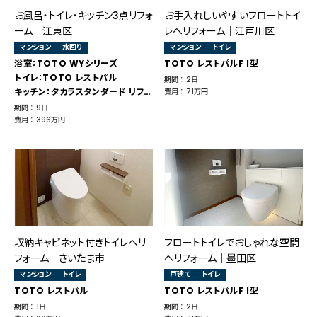
お風呂・トイレ・キッチン3点リフォ
お手入れしいやすいフロートトイ
ーム｜江東区
レへリフォーム｜江戸川区
マンション
水回り
マンション
トイレ
浴室：TOTO WYシリーズ
TOTO レストパルF I型
トイレ：TOTO レストパル
期間 ： 2日
キッチン：タカラスタンダード リフィット
費用 ： 71万円
期間 ： 9日
費用 ： 396万円
収納キャビネット付きトイレへリ
フロートトイレでおしゃれな空間
フォーム｜さいたま市
へリフォーム｜墨田区
マンション
トイレ
戸建て
トイレ
TOTO レストパル
TOTO レストパルF I型
期間 ： 1日
期間 ： 2日