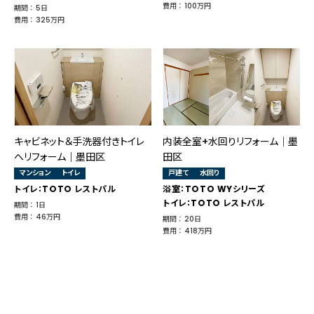
費用 ： 100万円
期間 ： 5日
費用 ： 325万円
キャビネット＆手洗器付きトイレ
内装全室+水回りリフォーム｜墨
へリフォーム｜墨田区
田区
マンション
トイレ
戸建て
水回り
トイレ：TOTO レストパル
浴室：TOTO WYシリーズ
トイレ：TOTO レストパル
期間 ： 1日
費用 ： 46万円
期間 ： 20日
費用 ： 418万円