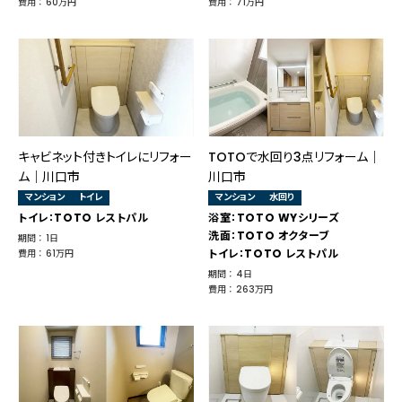
費用 ： 60万円
費用 ： 71万円
キャビネット付きトイレにリフォー
TOTOで水回り3点リフォーム｜
ム｜川口市
川口市
マンション
トイレ
マンション
水回り
トイレ：TOTO レストパル
浴室：TOTO WYシリーズ
洗面：TOTO オクターブ
期間 ： 1日
トイレ：TOTO レストパル
費用 ： 61万円
期間 ： 4日
費用 ： 263万円