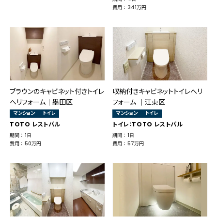
費用 ： 341万円
ブラウンのキャビネット付きトイレ
収納付きキャビネットトイレへリ
へリフォーム｜墨田区
フォーム ｜江東区
マンション
トイレ
マンション
トイレ
TOTO レストパル
トイレ：TOTO レストパル
期間 ： 1日
期間 ： 1日
費用 ： 50万円
費用 ： 57万円