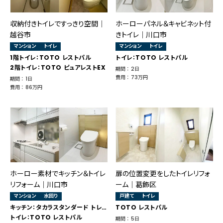
収納付きトイレですっきり空間｜
ホーローパネル＆キャビネット付
越谷市
きトイレ｜川口市
マンション
トイレ
マンション
トイレ
1階トイレ：TOTO レストパル
トイレ：TOTO レストパル
2階トイレ：TOTO ピュアレストEX
期間 ： 2日
費用 ： 73万円
期間 ： 1日
費用 ： 86万円
ホーロー素材でキッチン＆トイレ
扉の位置変更をしたトイレリフォ
リフォーム｜川口市
ーム｜葛飾区
マンション
水回り
戸建て
トイレ
キッチン：タカラスタンダード トレーシア
TOTO レストパル
トイレ：TOTO レストパル
期間 ： 5日