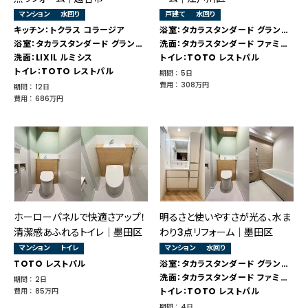
マンション
水回り
戸建て
水回り
キッチン：トクラス コラージア
浴室：タカラスタンダード グランスパ
浴室：タカラスタンダード グランスパ
洗面：タカラスタンダード ファミーユ
洗面：LIXIL ルミシス
トイレ：TOTO レストパル
トイレ：TOTO レストパル
期間 ： 5日
費用 ： 308万円
期間 ： 12日
費用 ： 686万円
ホーローパネルで快適さアップ！
明るさと使いやすさが光る、水ま
清潔感あふれるトイレ｜墨田区
わり3点リフォーム｜墨田区
マンション
トイレ
マンション
水回り
TOTO レストパル
浴室：タカラスタンダード グランスパ
洗面：タカラスタンダード ファミーユ
期間 ： 2日
トイレ：TOTO レストパル
費用 ： 85万円
期間 ： 4日