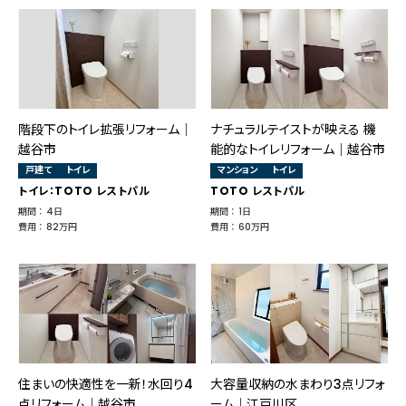
階段下のトイレ拡張リフォーム｜
ナチュラルテイストが映える 機
越谷市
能的なトイレリフォーム｜越谷市
戸建て
トイレ
マンション
トイレ
トイレ：TOTO レストパル
TOTO レストパル
期間 ： 4日
期間 ： 1日
費用 ： 82万円
費用 ： 60万円
住まいの快適性を一新！水回り4
大容量収納の水まわり3点リフォ
点リフォーム｜越谷市
ーム｜江戸川区