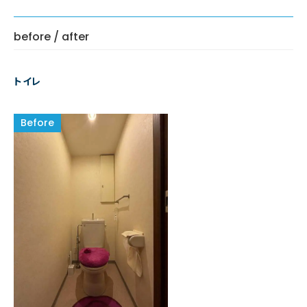
before / after
トイレ