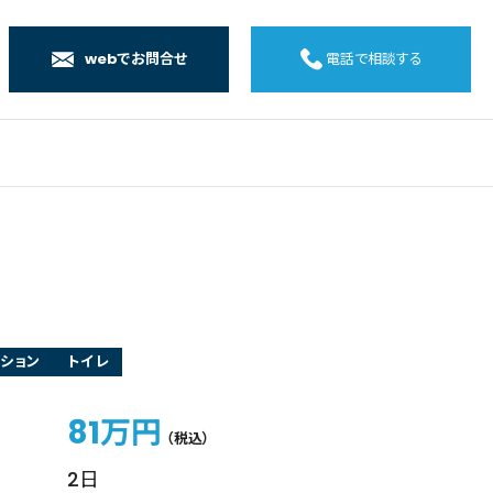
webでお問合せ
電話で相談する
店
店
店
橋店
ション
トイレ
81万円
（税込）
2日