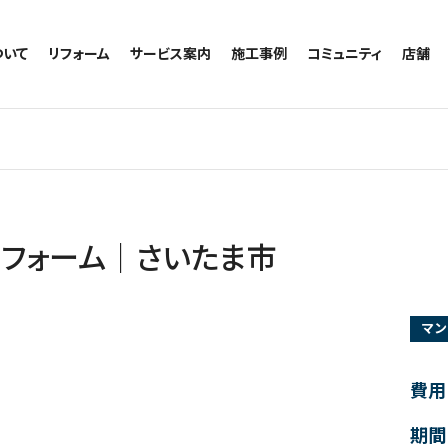
ついて
リフォーム
サービス案内
施工事例
コミュニティ
店舗
トイレのリフォーム
サービスの流れ
施工事例一覧
コミュニティ
越谷
お風呂のリフォーム
相談室・よくある質問
トイレの施工事例
アルブル通信
墨田
キッチンのリフォーム
お風呂の施工事例
お知らせ
浦和
洗面台のリフォーム
キッチンの施工事例
ブログ
日本
リノベーション
洗面の施工事例
お客様の声
内装のリフォーム
協力会社様専用
リフォーム｜さいたま市
水回りのリフォーム
外壁のリフォーム
マン
窓のリフォーム
玄関のリフォーム
費用
期間