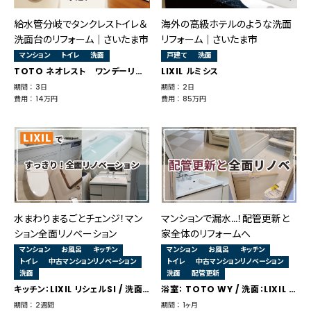
給水管分岐でタンクレストイレ＆
海外の高級ホテルのような洗面
洗面台のリフォーム｜さいたま市
リフォーム｜さいたま市
マンション
トイレ
洗面
戸建て
洗面
TOTO ネオレスト ワンデーリモデル コーナータイプ・LIXIL ルミシス
LIXIL ルミシス
期間 ： 3日
期間 ： 2日
費用 ： 14万円
費用 ： 85万円
水まわりまるごとチェンジ！マン
マンションで漏水…！配管更新と
ション全面リノベーション
家全体のリフォームへ
マンション
お風呂
キッチン
マンション
お風呂
キッチン
トイレ
中古マンションリノベーション
トイレ
中古マンションリノベーション
洗面
洗面
配管更新
キッチン：LIXIL リシェルSI / 洗面：LIXIL ルミシス / 浴室：LIXIL リノビオ / トイレ：LIXIL リフォレ
浴室： TOTO WY / 洗面：LIXIL ルミシス / トイレ：TOTO GG1 / キッチン：LIXIL アレスタ
期間 ： 2週間
期間 ： 1ヶ月