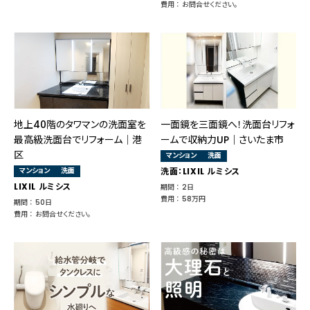
費用 ： お問合せください。
地上40階のタワマンの洗面室を
一面鏡を三面鏡へ！洗面台リフォ
最高級洗面台でリフォーム│港
ームで収納力UP｜さいたま市
区
マンション
洗面
マンション
洗面
洗面：LIXIL ルミシス
LIXIL ルミシス
期間 ： 2日
費用 ： 58万円
期間 ： 50日
費用 ： お問合せください。