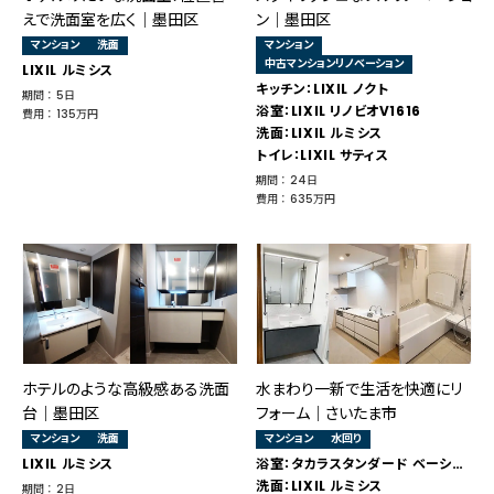
えで洗面室を広く│墨田区
ン｜墨田区
マンション
洗面
マンション
中古マンションリノベーション
LIXIL ルミシス
キッチン：LIXIL ノクト
期間 ： 5日
浴室：LIXIL リノビオV1616
費用 ： 135万円
洗面：LIXIL ルミシス
トイレ：LIXIL サティス
期間 ： 24日
費用 ： 635万円
ホテルのような高級感ある洗面
水まわり一新で生活を快適にリ
台｜墨田区
フォーム｜さいたま市
マンション
洗面
マンション
水回り
LIXIL ルミシス
浴室：タカラスタンダード ベーシックJタイプ
洗面：LIXIL ルミシス
期間 ： 2日