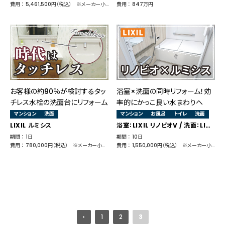
費用 ： 5,461,500円（税込） ※メーカー小売価格 4,176,524円（キッチン：1,932,700円＋浴室：1,421,024円＋洗面：525,800円＋トイレ：297,000円）
費用 ： 847万円
お客様の約90％が検討するタッ
浴室×洗面の同時リフォーム！効
チレス水栓の洗面台にリフォーム
率的にかっこ良い水まわりへ
マンション
洗面
マンション
お風呂
トイレ
洗面
LIXIL ルミシス
浴室：LIXIL リノビオV / 洗面：LIXIL ルミシス / トイレ：LIXIL アメージュZ
期間 ： 1日
期間 ： 10日
費用 ： 780,000円（税込） ※メーカー小売価格 639,100円
費用 ： 1,550,000円（税込） ※メーカー小売価格 1,925,055円
‹
1
2
3