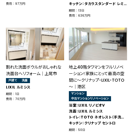
キッチン：タカラスタンダード レミュー トレーシア
費用 ： 97万円
期間 ： 13日
費用 ： 636万円
割れた洗面ボウルがおしゃれな
地上40階タワマンをフルリノベ
洗面台へリフォーム｜上尾市
ーション！家族にとって最高の空
間に～クリナップ・LIXIL・TOTO
戸建て
洗面
～│港区
LIXIL ルミシス
マンション
期間 ： 1日
中古マンションリノベーション
費用 ： 70万円
浴室：LIXIL リノビオV
洗面：LIXIL ルミシス
トイレ：TOTO ネオレスト（手洗い：LIXIL キャパシア）
キッチン：クリナップ セントロ
期間 ： 50日