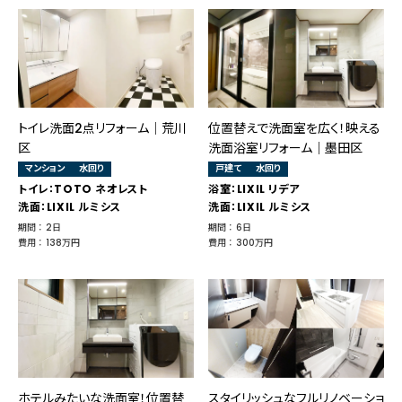
トイレ洗面2点リフォーム│荒川
位置替えで洗面室を広く！映える
区
洗面浴室リフォーム｜墨田区
マンション
水回り
戸建て
水回り
トイレ：TOTO ネオレスト
浴室：LIXIL リデア
洗面：LIXIL ルミシス
洗面：LIXIL ルミシス
期間 ： 2日
期間 ： 6日
費用 ： 138万円
費用 ： 300万円
ホテルみたいな洗面室！位置替
スタイリッシュなフルリノベーショ