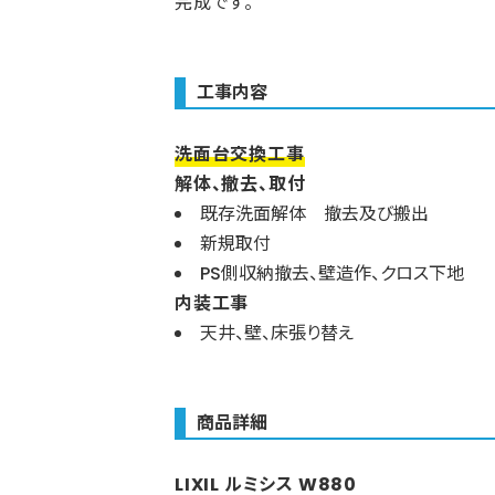
完成です。
工事内容
洗面台交換工事
解体、撤去、取付
既存洗面解体 撤去及び搬出
新規取付
PS側収納撤去、壁造作、クロス下地
内装工事
天井、壁、床張り替え
商品詳細
LIXIL ルミシス W880