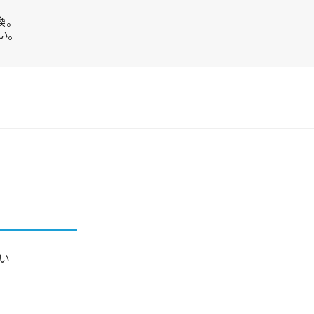
換。
い。
い