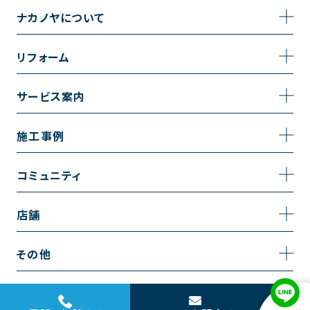
ナカノヤについて
事業内容
リフォーム
企業情報
トイレのリフォーム
サービス案内
採用情報
お風呂のリフォーム
サービスの流れ
施工事例
コーポレートサイト
キッチンのリフォーム
相談室・よくある質問
施工事例一覧
コミュニティ
洗面台のリフォーム
トイレの施工事例
コミュニティ
店舗
リノベーション
お風呂の施工事例
アルブル通信
越谷店
内装のリフォーム
その他
キッチンの施工事例
お知らせ
墨田店
水回りのリフォーム
お問い合わせ
洗面の施工事例
ブログ