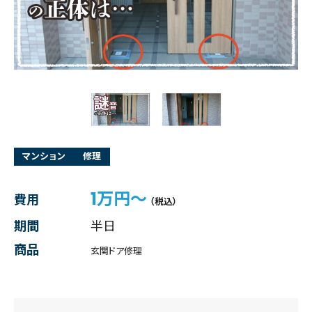
マンション
修理
1万円～
費用
（税込）
期間
半日
商品
玄関ドア修理