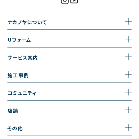
ナカノヤについて
事業内容
リフォーム
企業情報
トイレのリフォーム
サービス案内
採用情報
お風呂のリフォーム
サービスの流れ
施工事例
コーポレートサイト
キッチンのリフォーム
相談室・よくある質問
施工事例一覧
コミュニティ
洗面台のリフォーム
トイレの施工事例
コミュニティ
店舗
リノベーション
お風呂の施工事例
アルブル通信
越谷店
内装のリフォーム
その他
キッチンの施工事例
お知らせ