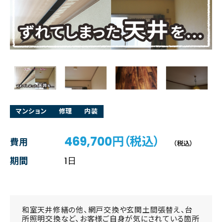
マンション
修理
内装
469,700円（税込）
費用
（税込）
期間
1日
和室天井修繕の他、網戸交換や玄関土間張替え、台
所照明交換など、お客様ご自身が気にされている箇所