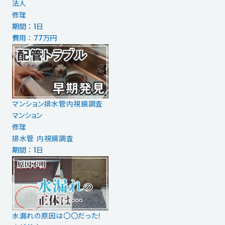
法人
修理
期間 ： 1日
費用 ： 77万円
マンション排水管内視鏡調査
マンション
修理
排水管 内視鏡調査
期間 ： 1日
水漏れの原因は〇〇だった！