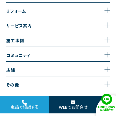
事業内容
リフォーム
企業情報
トイレのリフォーム
サービス案内
採用情報
お風呂のリフォーム
サービスの流れ
施工事例
コーポレートサイト
キッチンのリフォーム
相談室・よくある質問
施工事例一覧
コミュニティ
洗面台のリフォーム
トイレの施工事例
コミュニティ
店舗
リノベーション
お風呂の施工事例
アルブル通信
越谷店
内装のリフォーム
その他
キッチンの施工事例
お知らせ
墨田店
水回りのリフォーム
お問い合わせ
洗面の施工事例
ブログ
浦和店
電話で相談する
WEBでお問合せ
LINEで見積り
外壁のリフォーム
サイトポリシー
＆お問合せ