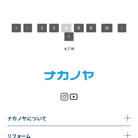
«
‹
...
2
3
4
5
6
...
10
...
›
»
4 / 19
ナカノヤについて
事業内容
リフォーム