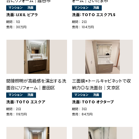
台にリフォーム｜越谷市
ォーム｜さいたま市
マンション
洗面
マンション
洗面
洗面：LIXIL ピアラ
洗面：TOTO エスクアLS
期間 ： 1日
期間 ： 2日
費用 ： 30万円
費用 ： 104万円
間接照明が高級感を演出する洗
三面鏡×トールキャビネットで収
面台にリフォーム｜墨田区
納力◎な洗面台｜文京区
マンション
洗面
マンション
洗面
洗面：TOTO エスクア
洗面：TOTO オクターブ
期間 ： 2日
期間 ： 3日
費用 ： 119万円
費用 ： 84万円