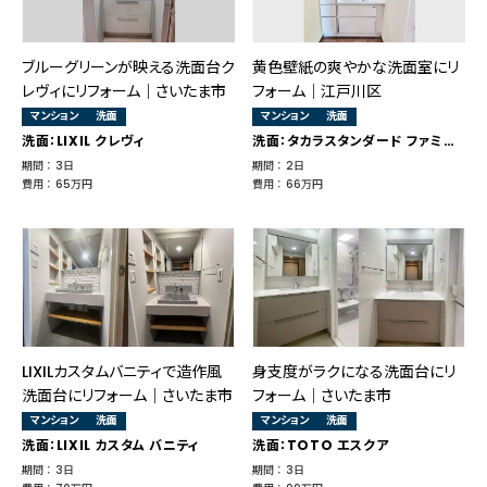
ブルーグリーンが映える洗面台ク
黄色壁紙の爽やかな洗面室にリ
レヴィにリフォーム｜さいたま市
フォーム｜江戸川区
マンション
洗面
マンション
洗面
洗面：LIXIL クレヴィ
洗面：タカラスタンダード ファミーユ
期間 ： 3日
期間 ： 2日
費用 ： 65万円
費用 ： 66万円
LIXILカスタムバニティで造作風
身支度がラクになる洗面台にリ
洗面台にリフォーム｜さいたま市
フォーム｜さいたま市
マンション
洗面
マンション
洗面
洗面：LIXIL カスタム バニティ
洗面：TOTO エスクア
期間 ： 3日
期間 ： 3日