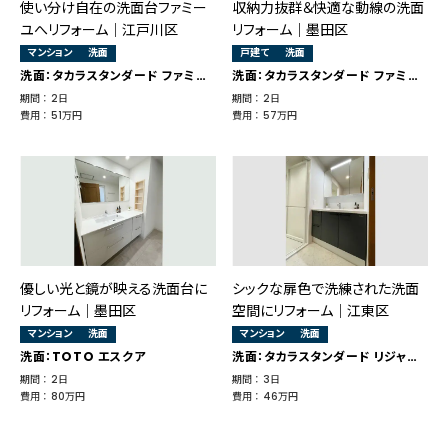
使い分け自在の洗面台ファミー
収納力抜群＆快適な動線の洗面
ユへリフォーム｜江戸川区
リフォーム｜墨田区
マンション
洗面
戸建て
洗面
洗面：タカラスタンダード ファミーユ
洗面：タカラスタンダード ファミーユ
期間 ： 2日
期間 ： 2日
費用 ： 51万円
費用 ： 57万円
優しい光と鏡が映える洗面台に
シックな扉色で洗練された洗面
リフォーム｜墨田区
空間にリフォーム｜江東区
マンション
洗面
マンション
洗面
洗面：TOTO エスクア
洗面：タカラスタンダード リジャスト
期間 ： 2日
期間 ： 3日
費用 ： 80万円
費用 ： 46万円