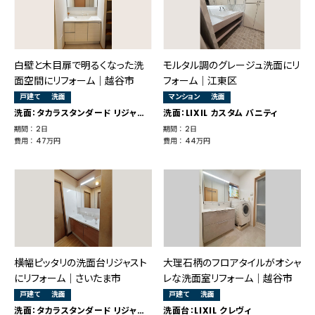
白壁と木目扉で明るくなった洗
モルタル調のグレージュ洗面にリ
面空間にリフォーム｜越谷市
フォーム｜江東区
戸建て
洗面
マンション
洗面
洗面：タカラスタンダード リジャスト
洗面：LIXIL カスタム バニティ
期間 ： 2日
期間 ： 2日
費用 ： 47万円
費用 ： 44万円
横幅ピッタリの洗面台リジャスト
大理石柄のフロアタイルがオシャ
にリフォーム｜さいたま市
レな洗面室リフォーム│越谷市
戸建て
洗面
戸建て
洗面
洗面：タカラスタンダード リジャスト
洗面台：LIXIL クレヴィ