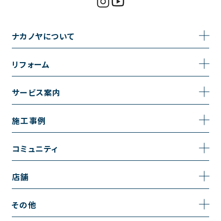
ナカノヤについて
事業内容
リフォーム
企業情報
トイレのリフォーム
サービス案内
採用情報
お風呂のリフォーム
サービスの流れ
施工事例
コーポレートサイト
キッチンのリフォーム
相談室・よくある質問
施工事例一覧
コミュニティ
洗面台のリフォーム
トイレの施工事例
コミュニティ
店舗
リノベーション
お風呂の施工事例
アルブル通信
越谷店
内装のリフォーム
その他
キッチンの施工事例
お知らせ