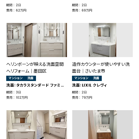
期間 ： 2日
期間 ： 2日
費用 ： 62万円
費用 ： 69万円
ヘリンボーンが映える洗面空間
造作カウンターが使いやすい洗
へリフォーム｜墨田区
面台｜さいたま市
マンション
洗面
マンション
洗面
洗面：タカラスタンダード ファミーユ
洗面：LIXIL クレヴィ
期間 ： 3日
期間 ： 2日
費用 ： 102万円
費用 ： 79万円