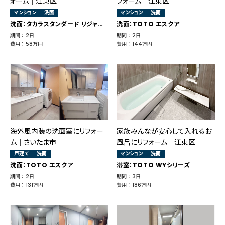
ォーム｜江東区
フォーム｜江東区
マンション
洗面
マンション
洗面
洗面：タカラスタンダード リジャスト
洗面：TOTO エスクア
期間 ： 2日
期間 ： 2日
費用 ： 58万円
費用 ： 144万円
海外風内装の洗面室にリフォー
家族みんなが安心して入れるお
ム｜さいたま市
風呂にリフォーム｜江東区
戸建て
洗面
マンション
洗面
洗面：TOTO エスクア
浴室：TOTO WYシリーズ
期間 ： 2日
期間 ： 3日
費用 ： 131万円
費用 ： 186万円