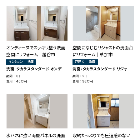
オンディーヌでスッキリ整う洗面
空間になじむリジャストの洗面台
空間にリフォーム｜越谷市
にリフォーム｜草加市
マンション
洗面
戸建て
洗面
洗面：タカラスタンダード オンディーヌ
洗面：タカラスタンダード リジャスト
期間 ： 1日
期間 ： 2日
費用 ： 40万円
費用 ： 36万円
水ハネに強い両壁パネルの洗面
収納たっぷりでも圧迫感のない