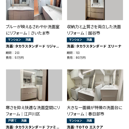
ブルーが映えるさわやか洗面室
収納力と上質さを両立した洗面
にリフォーム｜さいたま市
リフォーム｜越谷市
マンション
洗面
マンション
洗面
洗面：タカラスタンダード リジャスト
洗面：タカラスタンダード エリーナ
期間 ： 2日
期間 ： 1日
費用 ： 51万円
費用 ： 80万円
寒さを抑え快適な洗面空間にリ
大きな一面鏡が特徴の洗面台に
フォーム｜江戸川区
リフォーム｜春日部市
戸建て
洗面
マンション
洗面
洗面：タカラスタンダード ファミーユ
洗面：TOTO エスクア