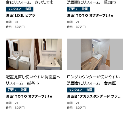
台にリフォーム｜さいたま市
洗面室にリフォーム｜草加市
マンション
洗面
戸建て
洗面
洗面：LIXIL ピアラ
洗面：TOTO オクターブLite
期間 ： 3日
期間 ： 2日
費用 ： 50万円
費用 ： 37万円
配置見直し使いやすい洗面室へ
ロングカウンターが使いやすい
リフォーム｜越谷市
洗面台にリフォーム｜台東区
戸建て
洗面
マンション
洗面
洗面：TOTO オクターブLite
洗面台：タカラスタンダード ファミーユ
期間 ： 2日
期間 ： 2日
費用 ： 60万円
費用 ： 60万円