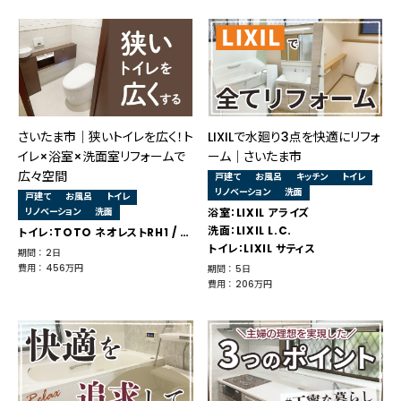
さいたま市｜狭いトイレを広く！ト
LIXILで水廻り3点を快適にリフォ
イレ×浴室×洗面室リフォームで
ーム｜さいたま市
広々空間
戸建て
お風呂
キッチン
トイレ
リノベーション
洗面
戸建て
お風呂
トイレ
リノベーション
洗面
浴室：LIXIL アライズ
洗面：LIXIL L.C.
トイレ：TOTO ネオレストRH1 / 浴室：タカラスタンダード 伸びの美浴室 / 洗面：タカラスタンダード ファミーユ
トイレ：LIXIL サティス
期間 ： 2日
費用 ： 456万円
期間 ： 5日
費用 ： 206万円