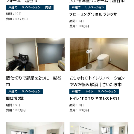
フォーム｜越谷市
広がる洋室リフォーム｜越谷市
戸建て
リノベーション
内装
戸建て
リノベーション
期間 ： 10日
フローリング：LIXIL ラシッサ
費用 ： 237万円
期間 ： 6日
費用 ： 99万円
間仕切りで部屋を2つに│越谷
おしゃれなトイレリノベーション
市
でWお悩み解消｜さいたま市
戸建て
リノベーション
戸建て
トイレ
リノベーション
間仕切り壁
トイレ：TOTO ネオレストRS1
期間 ： 2日
期間 ： 8日
費用 ： 30万円
費用 ： 93万円