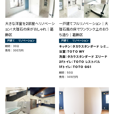
大きな洋室を2部屋へリノベーシ
一戸建てフルリノベーション│大
ョン！大理石の床がおしゃれ｜葛
理石風の床でワンランク上のおう
飾区
ち造り｜葛飾区
戸建て
リノベーション
戸建て
リノベーション
期間 ： 30日
キッチン：タカラスタンダード レミュー
費用 ： 300万円
浴室：TOTO WY
洗面：タカラスタンダード エリーナ
2Fトイレ：TOTO レストパル
1Fトイレ：TOTO GG1
期間 ： 50日
費用 ： 1419万円