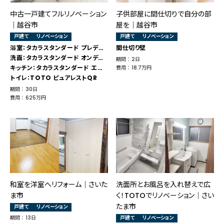
中古一戸建てフルリノベーション
子供部屋に間仕切りで自分の部
｜越谷市
屋を│越谷市
戸建て
リノベーション
戸建て
リノベーション
浴室：タカラスタンダード プレデンシア
間仕切り壁
洗面：タカラスタンダード オンディーヌ
期間 ： 2日
キッチン：タカラスタンダード エーデル
費用 ： 18.7万円
トイレ：TOTO ピュアレストQR
期間 ： 30日
費用 ： 625万円
和室を洋室へリフォーム｜さいた
洗面所とお風呂を入れ替えで広
ま市
く！TOTOでリノベーション│さい
たま市
戸建て
リノベーション
期間 ： 13日
戸建て
リノベーション