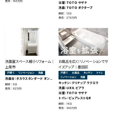
費用 ： 150万円
浴室：TOTO サザナ
洗面：TOTO オクターブ
期間 ： 12日
費用 ： 276万円
洗面室スペース縮小リフォーム｜
お風呂を広く！リノベーションでサ
上尾市
イズアップ｜墨田区
戸建て
リノベーション
洗面
戸建て
お風呂
キッチン
トイレ
リノベーション
洗面
洗面台：タカラスタンダード オンディーヌ
キッチン：クリナップ ラクエラ
期間 ： 5日
洗面：LIXIL ピアラ
費用 ： 92万円
浴室：TOTO サザナ
トイレ：ピュアレストQR
期間 ： 14日
費用 ： 360万円