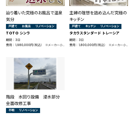
辿り着いた究極のお風呂で温泉
主婦の理想を詰め込んだ究極の
気分
キッチン
戸建て
お風呂
リノベーション
戸建て
キッチン
リノベーション
TOTO シンラ
タカラスタンダード トレーシア
期間 ： 3日
期間 ： 3日
費用 ： 1,980,000円（税込） ※メーカー小売価格 1,841,070円
費用 ： 1,800,000円（税込） ※メーカー小売価格 1,140,920円
階段 水回り設備 浸水部分
全面改修工事
不明
リノベーション