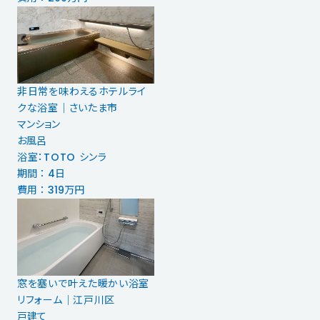
非日常を味わえるホテルライ
クな浴室｜さいたま市
マンション
お風呂
浴室：TOTO シンラ
期間 ： 4日
費用 ： 319万円
窓を塞いで叶えた暖かい浴室
リフォーム｜江戸川区
戸建て