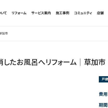
ついて
リフォーム
サービス案内
施工事例
コミュニティ
店舗
トイレのリフォーム
サービスの流れ
施工事例一覧
コミュニティ
越谷
お風呂のリフォーム
相談室・よくある質問
トイレの施工事例
アルブル通信
墨田
草加市
キッチンのリフォーム
お風呂の施工事例
お知らせ
浦和
洗面台のリフォーム
キッチンの施工事例
ブログ
日本
リノベーション
洗面の施工事例
お客様の声
内装のリフォーム
協力会社様専用
消したお風呂へリフォーム│草加市
水回りのリフォーム
外壁のリフォーム
戸
窓のリフォーム
玄関のリフォーム
費用
期間