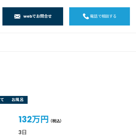
webでお問合せ
電話で相談する
店
店
店
橋店
建て
お風呂
132万円
（税込）
3日