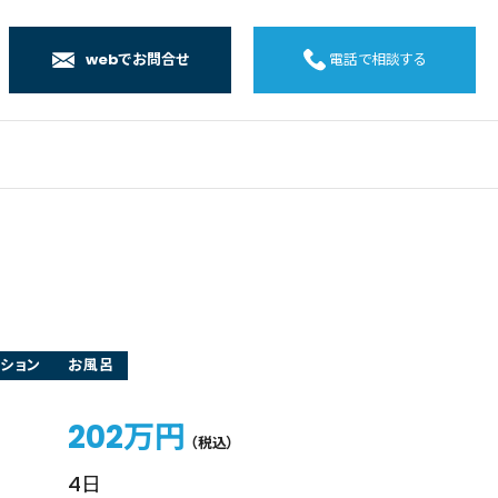
webでお問合せ
電話で相談する
店
店
店
橋店
ション
お風呂
202万円
（税込）
4日