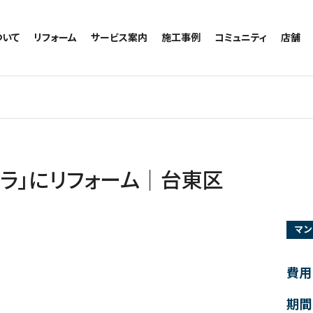
ついて
リフォーム
サービス案内
施工事例
コミュニティ
店舗
トイレのリフォーム
サービスの流れ
施工事例一覧
コミュニティ
越谷
お風呂のリフォーム
相談室・よくある質問
トイレの施工事例
アルブル通信
墨田
キッチンのリフォーム
お風呂の施工事例
お知らせ
浦和
洗面台のリフォーム
キッチンの施工事例
ブログ
日本
リノベーション
洗面の施工事例
お客様の声
内装のリフォーム
協力会社様専用
ンラ」にリフォーム｜台東区
水回りのリフォーム
外壁のリフォーム
マン
窓のリフォーム
玄関のリフォーム
費用
期間