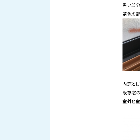
黒い部
茶色の部
内窓とし
既存窓
室外と室