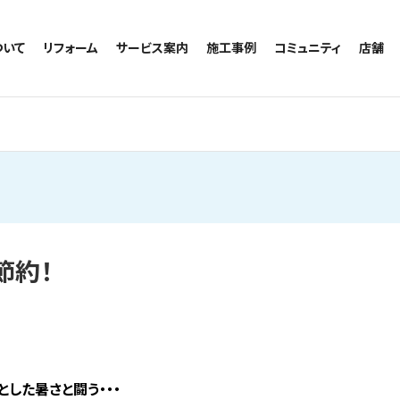
ついて
リフォーム
サービス案内
施工事例
コミュニティ
店舗
トイレのリフォーム
サービスの流れ
施工事例一覧
コミュニティ
越谷
お風呂のリフォーム
相談室・よくある質問
トイレの施工事例
アルブル通信
墨田
キッチンのリフォーム
お風呂の施工事例
お知らせ
浦和
洗面台のリフォーム
キッチンの施工事例
ブログ
日本
リノベーション
洗面の施工事例
お客様の声
内装のリフォーム
協力会社様専用
水回りのリフォーム
節約！
外壁のリフォーム
窓のリフォーム
玄関のリフォーム
とした暑さと闘う・・・