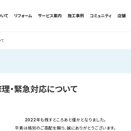
ついて
リフォーム
サービス案内
施工事例
コミュニティ
店舗
トイレのリフォーム
サービスの流れ
施工事例一覧
コミュニティ
越谷
お風呂のリフォーム
相談室・よくある質問
トイレの施工事例
アルブル通信
墨田
いて
キッチンのリフォーム
お風呂の施工事例
お知らせ
浦和
洗面台のリフォーム
キッチンの施工事例
ブログ
日本
リノベーション
洗面の施工事例
お客様の声
内装のリフォーム
協力会社様専用
水回りのリフォーム
修理・緊急対応について
外壁のリフォーム
窓のリフォーム
玄関のリフォーム
2022年も残すところあと僅かとなりました。
平素は格別のご高配を賜り、誠にありがとうございます。