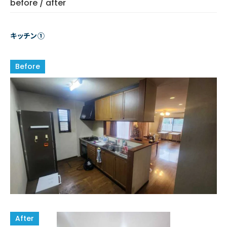
before / after
キッチン①