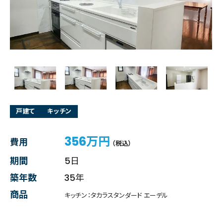
戸建て
キッチン
356万円
費用
（税込）
期間
5日
築年数
35年
商品
キッチン：タカラスタンダード エーデル