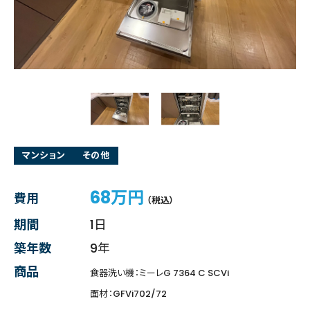
マンション
その他
68万円
費用
（税込）
期間
1日
築年数
9年
商品
食器洗い機：ミーレG 7364 C SCVi
面材：GFVi702/72