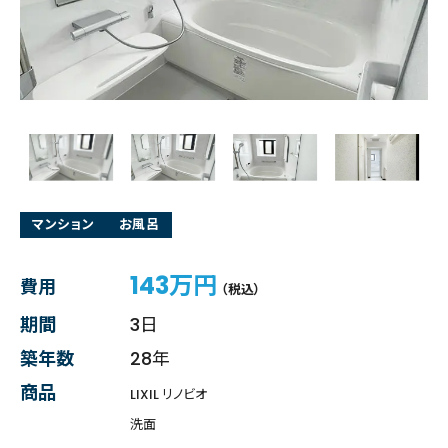
マンション
お風呂
143万円
費用
（税込）
期間
3日
築年数
28年
商品
LIXIL リノビオ
洗面