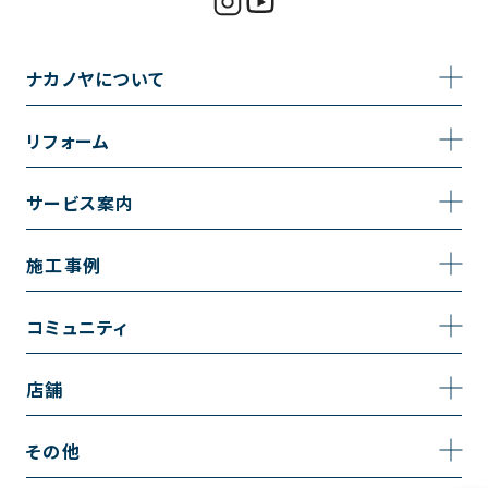
ナカノヤについて
事業内容
リフォーム
企業情報
トイレのリフォーム
サービス案内
採用情報
お風呂のリフォーム
サービスの流れ
施工事例
コーポレートサイト
キッチンのリフォーム
相談室・よくある質問
施工事例一覧
コミュニティ
洗面台のリフォーム
トイレの施工事例
コミュニティ
店舗
リノベーション
お風呂の施工事例
アルブル通信
越谷店
内装のリフォーム
その他
キッチンの施工事例
お知らせ