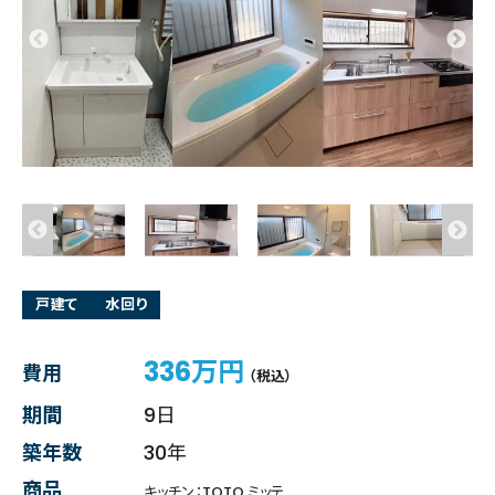
戸建て
水回り
336万円
費用
（税込）
期間
9日
築年数
30年
商品
キッチン：TOTO ミッテ