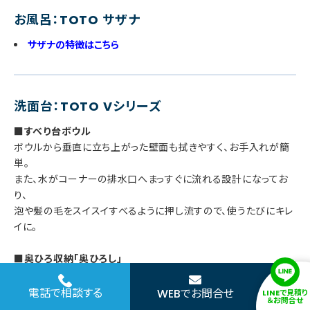
お風呂：TOTO サザナ
サザナの特徴はこちら
洗面台：TOTO Vシリーズ
■すべり台ボウル
ボウルから垂直に立ち上がった壁面も拭きやすく、お手入れが簡
単。
また、水がコーナーの排水口へまっすぐに流れる設計になってお
り、
泡や髪の毛をスイスイすべるように押し流すので、使うたびにキレ
イに。
■奥ひろ収納「奥ひろし」
排水管の形を従来より奥へ配置することで、
収納スペースを確保した洗面台です。
電話で相談する
WEBでお問合せ
LINEで見積り
＆お問合せ