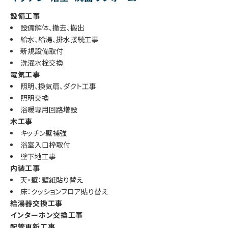
設備工事
設備解体、撤去、搬出
給水、給湯、排水接続工事
新規設備取付
洗濯水栓交換
電気工事
照明、換気扇、ダクト工事
照明交換
浴暖専用回路増設
木工事
キッチン壁補強
浴室入口枠取付
壁下地工事
内装工事
天・壁：壁紙貼り替え
床：クッションフロア貼り替え
給湯器交換工事
インターホン交換工事
配管更新工事