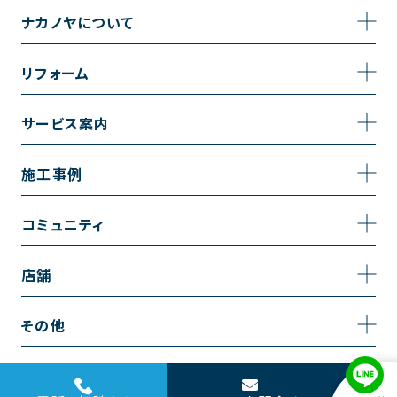
ナカノヤについて
事業内容
リフォーム
企業情報
トイレのリフォーム
サービス案内
採用情報
お風呂のリフォーム
サービスの流れ
施工事例
コーポレートサイト
キッチンのリフォーム
相談室・よくある質問
施工事例一覧
コミュニティ
洗面台のリフォーム
トイレの施工事例
コミュニティ
店舗
リノベーション
お風呂の施工事例
アルブル通信
越谷店
内装のリフォーム
その他
キッチンの施工事例
お知らせ
墨田店
水回りのリフォーム
お問い合わせ
洗面の施工事例
ブログ