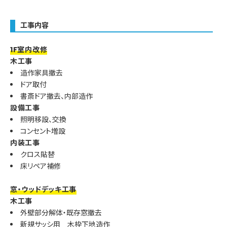
工事内容
1F室内改修
木工事
造作家具撤去
ドア取付
書斎ドア撤去、内部造作
設備工事
照明移設、交換
コンセント増設
内装工事
クロス貼替
床リペア補修
窓・ウッドデッキ工事
木工事
外壁部分解体・既存窓撤去
新規サッシ用 木枠下地造作