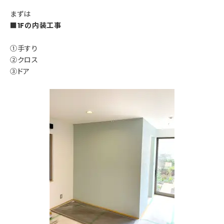
まずは
■1Fの内装工事
①手すり
②クロス
③ドア