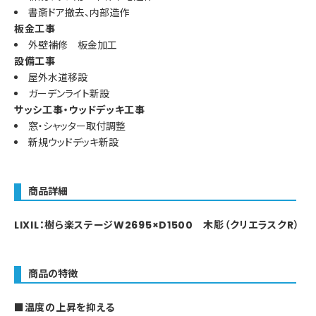
書斎ドア撤去、内部造作
板金工事
外壁補修 板金加工
設備工事
屋外水道移設
ガーデンライト新設
サッシ工事・ウッドデッキ工事
窓・シャッター取付調整
新規ウッドデッキ新設
商品詳細
LIXIL：樹ら楽ステージW2695×D1500 木彫（クリエラスクR）
商品の特徴
■温度の上昇を抑える