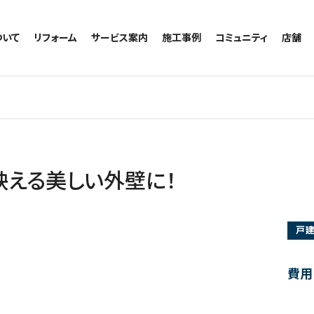
ついて
リフォーム
サービス案内
施工事例
コミュニティ
店舗
トイレのリフォーム
サービスの流れ
施工事例一覧
コミュニティ
越谷
お風呂のリフォーム
相談室・よくある質問
トイレの施工事例
アルブル通信
墨田
キッチンのリフォーム
お風呂の施工事例
お知らせ
浦和
洗面台のリフォーム
キッチンの施工事例
ブログ
日本
リノベーション
洗面の施工事例
お客様の声
内装のリフォーム
協力会社様専用
映える美しい外壁に！
水回りのリフォーム
外壁のリフォーム
戸
窓のリフォーム
玄関のリフォーム
費用