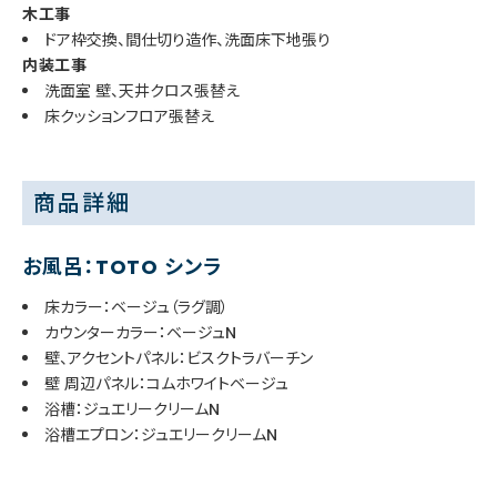
木工事
ドア枠交換、間仕切り造作、洗面床下地張り
内装工事
洗面室 壁、天井クロス張替え
床クッションフロア張替え
商品詳細
お風呂：TOTO シンラ
床カラー：ベージュ（ラグ調）
カウンターカラー：ベージュN
壁、アクセントパネル：ビスクトラバーチン
壁 周辺パネル：コムホワイトベージュ
浴槽：ジュエリークリームN
浴槽エプロン：ジュエリークリームN