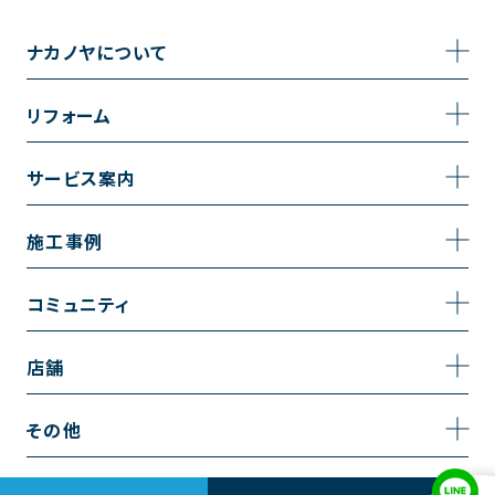
ナカノヤについて
事業内容
リフォーム
企業情報
トイレのリフォーム
サービス案内
採用情報
お風呂のリフォーム
サービスの流れ
施工事例
コーポレートサイト
キッチンのリフォーム
相談室・よくある質問
施工事例一覧
コミュニティ
洗面台のリフォーム
トイレの施工事例
コミュニティ
店舗
リノベーション
お風呂の施工事例
アルブル通信
越谷店
内装のリフォーム
その他
キッチンの施工事例
お知らせ
墨田店
水回りのリフォーム
お問い合わせ