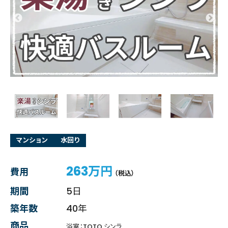
マンション
水回り
263万円
費用
（税込）
期間
5日
築年数
40年
商品
浴室：TOTO シンラ