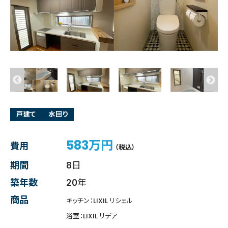
戸建て
水回り
583万円
費用
（税込）
期間
8日
築年数
20年
商品
キッチン：LIXIL リシェル
浴室：LIXIL リデア