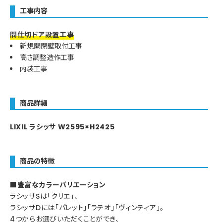
工事内容
間仕切ドア設置工事
新規開閉壁取付工事
高さ調整造作工事
内装工事
商品詳細
LIXIL ラシッサ W2595×H2425
商品の特徴
■豊富なカラーバリエーション
ラシッサSは「クリエ」、
ラシッサDには「パレット」「ラテオ」「ヴィンティア」。
4つからお選びいただくことができ、