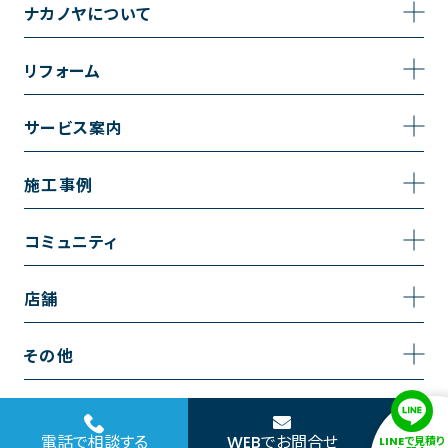
ナカノヤについて
事業内容
リフォーム
企業情報
トイレのリフォーム
サービス案内
採用情報
お風呂のリフォーム
サービスの流れ
施工事例
コーポレートサイト
キッチンのリフォーム
相談室・よくある質問
施工事例一覧
コミュニティ
洗面台のリフォーム
トイレの施工事例
コミュニティ
店舗
リノベーション
お風呂の施工事例
アルブル通信
越谷店
内装のリフォーム
その他
キッチンの施工事例
お知らせ
墨田店
水回りのリフォーム
お問い合わせ
洗面の施工事例
ブログ
浦和店
電話で相談する
WEBでお問合せ
LINEで見積り
外壁のリフォーム