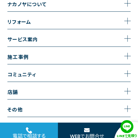
ナカノヤについて
事業内容
リフォーム
企業情報
トイレのリフォーム
サービス案内
採用情報
お風呂のリフォーム
サービスの流れ
施工事例
コーポレートサイト
キッチンのリフォーム
相談室・よくある質問
施工事例一覧
コミュニティ
洗面台のリフォーム
トイレの施工事例
コミュニティ
店舗
リノベーション
お風呂の施工事例
アルブル通信
越谷店
内装のリフォーム
その他
キッチンの施工事例
お知らせ
墨田店
水回りのリフォーム
お問い合わせ
洗面の施工事例
ブログ
浦和店
電話で相談する
WEBでお問合せ
LINEで見積り
外壁のリフォーム