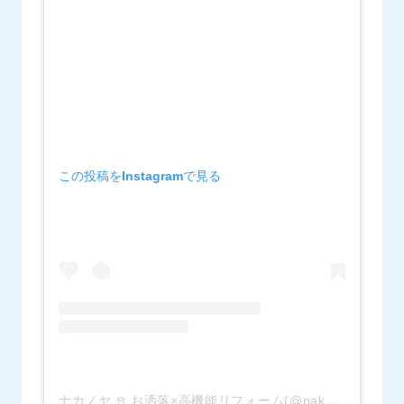
この投稿をInstagramで見る
ナカノヤ 𖠿 お洒落×高機能リフォーム(@nakanoya_official)がシェアした投稿