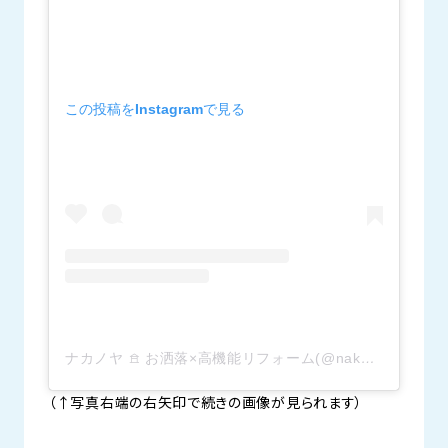
この投稿をInstagramで見る
ナカノヤ 𖠿 お洒落×高機能リフォーム(@nakanoya_official)がシェアした投稿
（↑写真右端の右矢印で続きの画像が見られます）