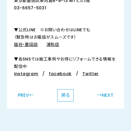
東京都墨田区東向島6-9-13 MTビル1階
03-6657-5031
▼公式LINE ※お問い合わせはLINEでも
（緊急時はお電話がスムーズです）
越谷・墨田店
浦和店
▼各SNSでは施工事例やお得にリフォームできる情報を
配信中
instagram
/
facebook
/
Twitter
PREV←
戻る
→NEXT