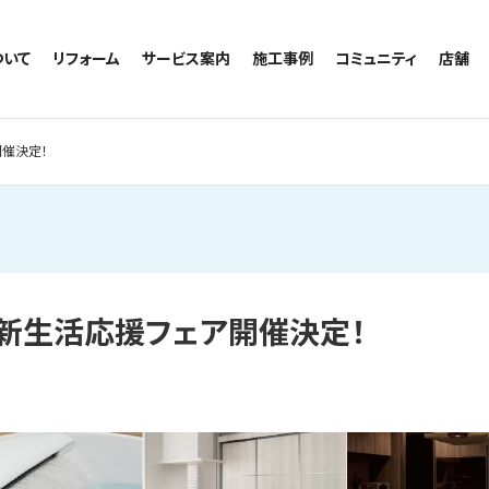
ついて
リフォーム
サービス案内
施工事例
コミュニティ
店舗
トイレのリフォーム
サービスの流れ
施工事例一覧
コミュニティ
越谷
お風呂のリフォーム
相談室・よくある質問
トイレの施工事例
アルブル通信
墨田
開催決定！
キッチンのリフォーム
お風呂の施工事例
お知らせ
浦和
洗面台のリフォーム
キッチンの施工事例
ブログ
日本
リノベーション
洗面の施工事例
お客様の声
内装のリフォーム
協力会社様専用
水回りのリフォーム
日)新生活応援フェア開催決定！
外壁のリフォーム
窓のリフォーム
玄関のリフォーム