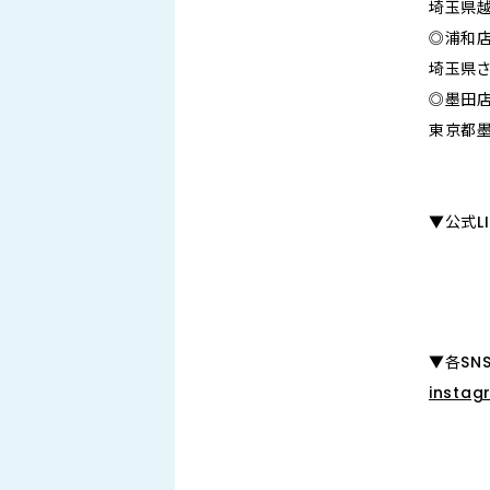
埼玉県越
◎浦和
埼玉県さ
◎墨田
東京都墨
▼公式L
▼各SN
instag