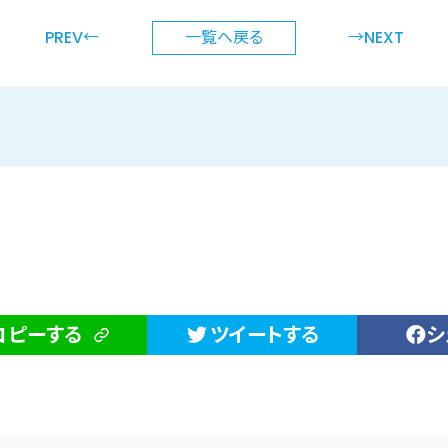
PREV←
一覧へ
戻る
→NEXT
コピーする
ツイートする
シ