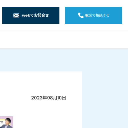
webでお問合せ
電話で相談する
店
店
店
橋店
2023年08月10日